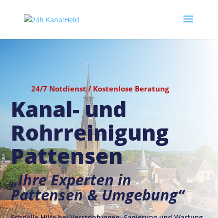
24/7 Notdienst / Kostenlose Beratung
Kanal- und
Rohrreinigung
Pattensen
„Ihre Experten in
Pattensen & Umgebung“
Schnelle Hilfe bei Verstopfungen, Sanierung und Wartung.