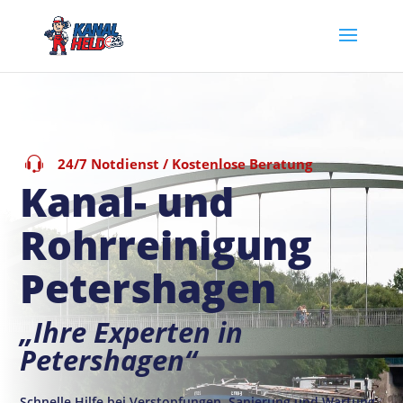
24/7 Notdienst / Kostenlose Beratung
Kanal- und
Rohrreinigung
Petershagen
„Ihre Experten in
Petershagen“
Schnelle Hilfe bei Verstopfungen, Sanierung und Wartung.