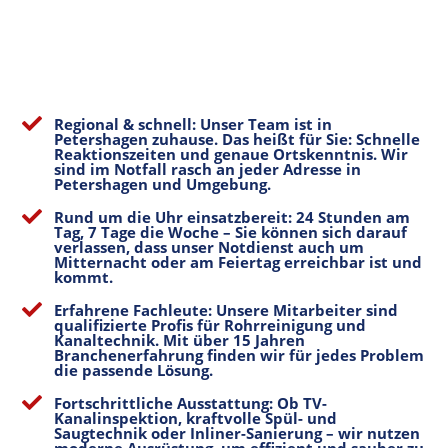

Regional & schnell: Unser Team ist in
Petershagen zuhause. Das heißt für Sie: Schnelle
Reaktionszeiten und genaue Ortskenntnis. Wir
sind im Notfall rasch an jeder Adresse in
Petershagen und Umgebung.

Rund um die Uhr einsatzbereit: 24 Stunden am
Tag, 7 Tage die Woche – Sie können sich darauf
verlassen, dass unser Notdienst auch um
Mitternacht oder am Feiertag erreichbar ist und
kommt.

Erfahrene Fachleute: Unsere Mitarbeiter sind
qualifizierte Profis für Rohrreinigung und
Kanaltechnik. Mit über 15 Jahren
Branchenerfahrung finden wir für jedes Problem
die passende Lösung.

Fortschrittliche Ausstattung: Ob TV-
Kanalinspektion, kraftvolle Spül- und
Saugtechnik oder Inliner-Sanierung – wir nutzen
moderne Ausrüstung, um effizient und sauber zu