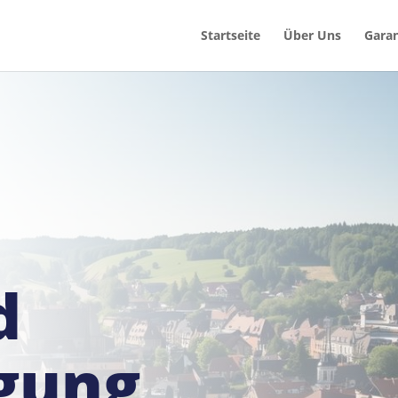
Startseite
Über Uns
Garan
d
gung