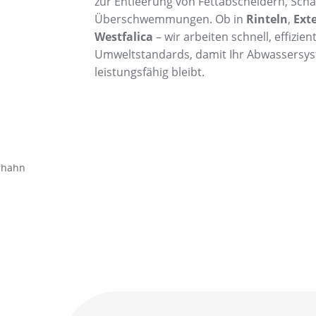
zur Entleerung von Fettabscheidern, Sch
Überschwemmungen. Ob in
Rinteln
,
Exte
Westfalica
– wir arbeiten schnell, effizie
Umweltstandards, damit Ihr Abwassersy
leistungsfähig bleibt.