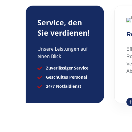
Service, den
Sie verdienen!
R
Unsere Leistungen auf
Ef
einen Blick
Ro
Ve
Zuverlässiger Service

Ab
Geschultes Personal

24/7 Notfaldienst
