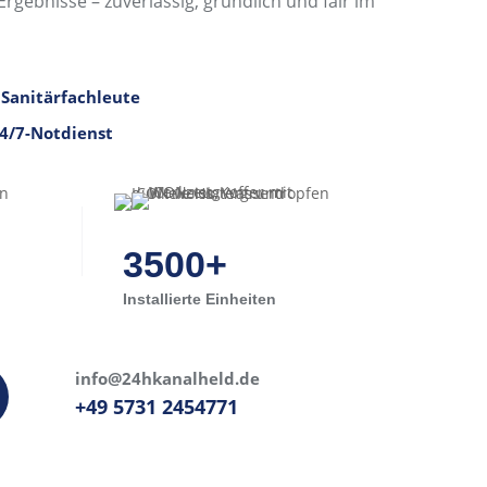
rgebnisse – zuverlässig, gründlich und fair im
Sanitärfachleute
24/7-Notdienst
3500+
Installierte Einheiten
info@24hkanalheld.de
+49 5731 2454771