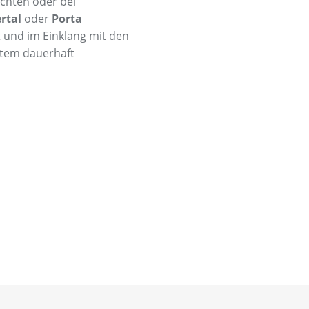
ächten oder bei
rtal
oder
Porta
nt und im Einklang mit den
stem dauerhaft