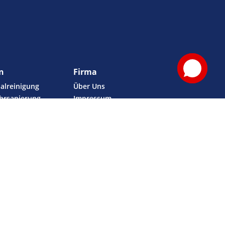
n
Firma
alreinigung
Über Uns
hrsanierung
Impressum
-Verfahren
Datenschutz
ntersuchung
Service