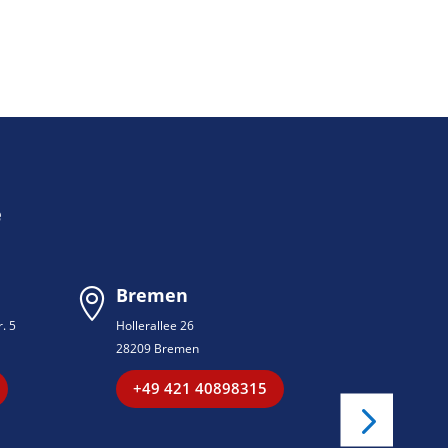
e
Bremen
Peter


. 5
Hollerallee 26
Ilveser St
28209 Bremen
32469 Pe
+49 421 40898315
+49 