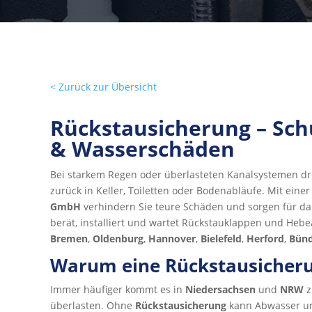
< Zurück zur Übersicht
Rückstausicherung – Sc
& Wasserschäden
Bei starkem Regen oder überlasteten Kanalsystemen dr
zurück in Keller, Toiletten oder Bodenabläufe. Mit eine
GmbH
verhindern Sie teure Schäden und sorgen für da
berät, installiert und wartet Rückstauklappen und Hebe
Bremen
,
Oldenburg
,
Hannover
,
Bielefeld
,
Herford
,
Bün
Warum eine Rückstausicherun
Immer häufiger kommt es in
Niedersachsen
und
NRW
z
überlasten. Ohne
Rückstausicherung
kann Abwasser ung