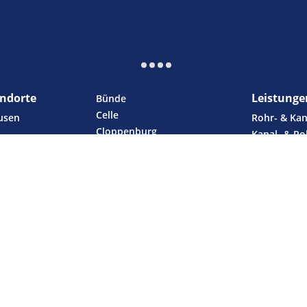
andorte
Leistunge
Bünde
Celle
usen
Rohr- & Kan
Cloppenburg
Kanal- & Ro
Delmenhorst
mit Inliner
Diepenau
Kanal-TV-U
Espelkamp
Saugwagen-
Garbsen
n
Herford
Hildesheim
ig
Hille
© 24h KanalHeld GmbH