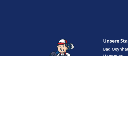
Unsere St
Bad Oeynha
Hannover
Oldenburg
Bremen
Petershagen
Bad Salzufel
Bielefeld
Braunschwe
Bückeburg