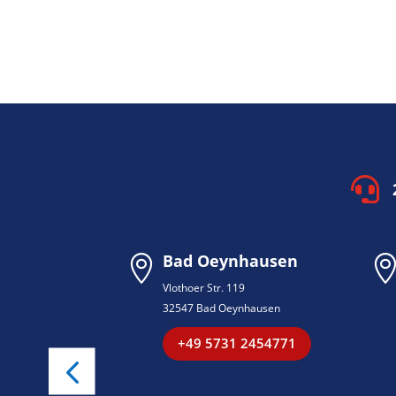

gen
Bad Oeynhausen

1
Vlothoer Str. 119
gen
32547 Bad Oeynhausen
2454787
+49 5731 2454771