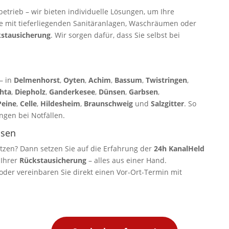
trieb – wir bieten individuelle Lösungen, um Ihre
be mit tieferliegenden Sanitäranlagen, Waschräumen oder
stausicherung
. Wir sorgen dafür, dass Sie selbst bei
 – in
Delmenhorst
,
Oyten
,
Achim
,
Bassum
,
Twistringen
,
hta
,
Diepholz
,
Ganderkesee
,
Dünsen
,
Garbsen
,
Peine
,
Celle
,
Hildesheim
,
Braunschweig
und
Salzgitter
. So
ngen bei Notfällen.
ssen
tzen? Dann setzen Sie auf die Erfahrung der
24h KanalHeld
 Ihrer
Rückstausicherung
– alles aus einer Hand.
 oder vereinbaren Sie direkt einen Vor-Ort-Termin mit